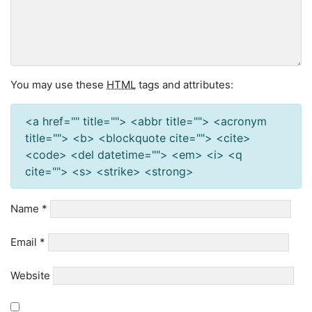
You may use these
HTML
tags and attributes:
<a href="" title=""> <abbr title=""> <acronym
title=""> <b> <blockquote cite=""> <cite>
<code> <del datetime=""> <em> <i> <q
cite=""> <s> <strike> <strong>
Name
*
Email
*
Website