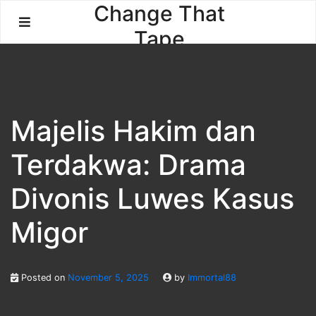
Skip
Change That
to
Tape
content
Majelis Hakim dan
Terdakwa: Drama
Divonis Luwes Kasus
Migor
Posted on
November 5, 2025
by
Immortal88