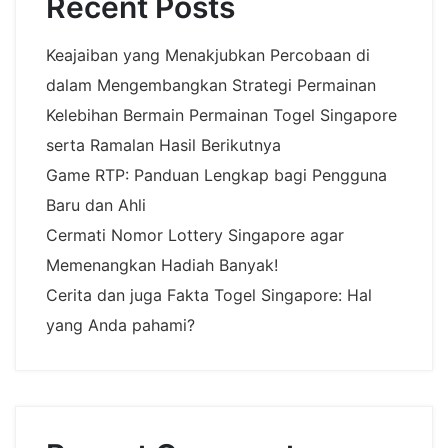
Recent Posts
Keajaiban yang Menakjubkan Percobaan di
dalam Mengembangkan Strategi Permainan
Kelebihan Bermain Permainan Togel Singapore
serta Ramalan Hasil Berikutnya
Game RTP: Panduan Lengkap bagi Pengguna
Baru dan Ahli
Cermati Nomor Lottery Singapore agar
Memenangkan Hadiah Banyak!
Cerita dan juga Fakta Togel Singapore: Hal
yang Anda pahami?