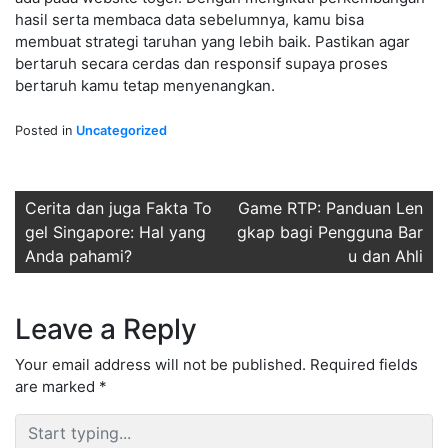
hasil serta membaca data sebelumnya, kamu bisa
membuat strategi taruhan yang lebih baik. Pastikan agar
bertaruh secara cerdas dan responsif supaya proses
bertaruh kamu tetap menyenangkan.
Posted in
Uncategorized
Post
Cerita dan juga Fakta To
Game RTP: Panduan Len
gel Singapore: Hal yang
gkap bagi Pengguna Bar
navigation
Anda pahami?
u dan Ahli
Leave a Reply
Your email address will not be published.
Required fields
are marked
*