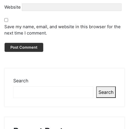
Website
Save my name, email, and website in this browser for the
next time I comment.
Search
Search