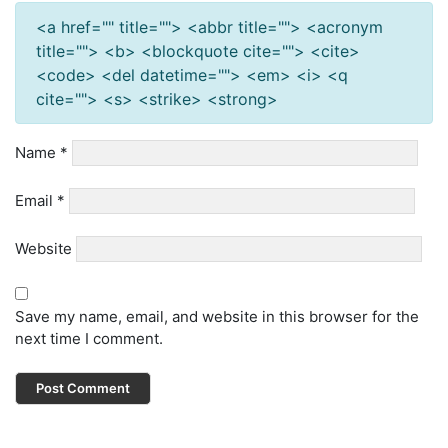
<a href="" title=""> <abbr title=""> <acronym
title=""> <b> <blockquote cite=""> <cite>
<code> <del datetime=""> <em> <i> <q
cite=""> <s> <strike> <strong>
Name
*
Email
*
Website
Save my name, email, and website in this browser for the
next time I comment.