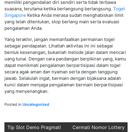
memiliki pengendalian diri sendiri serta tidak terbawa
suasana, terutama ketika berlangsung berlangsung.
Togel
Singapore
Ketika Anda merasa sudah menghabiskan limit
yang telah ditentukan, stop berlang main serta evaluasi
pengalaman Anda.
Yang terakhir, jangan memanfaatkan permainan togel
sebagai pendapatan. Lihatlah aktivitas ini ini sebagai
bentuk kesenangan, bukanlah metode jalan dalam mencari
uang tunai. Dengan cara pandangan berpikiran yang, kamu
dapat menikmati pengalaman berpartisipasi dalam togel
secara agak aman dan nyaman serta dengan tanggung
jawab. Selalulah ingat, bermain dengan bijaksana adalah
kunci dalam menjaga pengalaman bermain berpartisipasi
yang menyenangkan.
Posted in
Uncategorized
Post
Tip Slot Demo Pragmati
Cermati Nomor Lottery