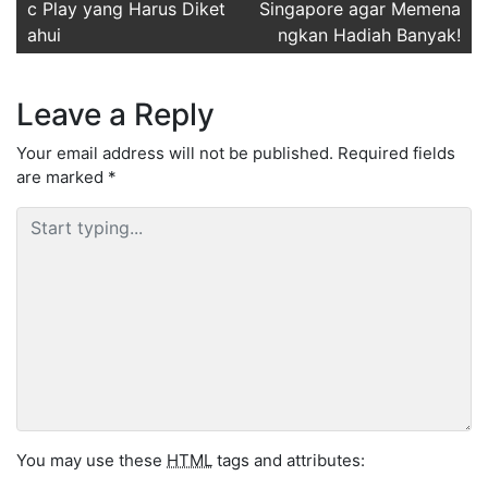
c Play yang Harus Diket
Singapore agar Memena
navigation
ahui
ngkan Hadiah Banyak!
Leave a Reply
Your email address will not be published.
Required fields
are marked
*
You may use these
HTML
tags and attributes: