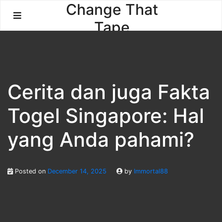
Skip
Change That
to
Tape
content
Cerita dan juga Fakta
Togel Singapore: Hal
yang Anda pahami?
Posted on
December 14, 2025
by
Immortal88