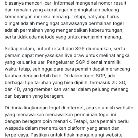
biasanya mencari-cari informasi mengenai nomor result
dan ramalan yang akurat agar meningkatkan peluang
kemenangan mereka menang. Tetapi, hal yang harus
diingat adalah mengingat bahwasanya permainan togel
adalah permainan yang mengandalkan keberuntungan,
serta tidak ada metode yang untuk menjamin menang.
Setiap malam, output result dari SGP diumumkan, serta
pemain dapat menyaksikan live draw untuk melihat angka
yang keluar keluar. Pengeluaran SGP dikenal memiliki
waktu tetap, sehingga para para pemain dapat merancang
taruhan dengan lebih baik. Di dalam togel SGP, ada
berbagai tipe taruhan yang bisa dipilih, termasuk 2D 3D,
dan 4D, yang memberikan variasi dalam peluang menang
dan bayaran yang beragam.
Di dunia lingkungan togel di internet, ada sejumlah website
yang menawarkan menawarkan permainan togel ini
dengan beragam poin menarik. Tetapi, para pemain perlu
waspada dalam menentukan platform yang aman dan
terpercaya. Pastikan untuk tidak mengunjungi website