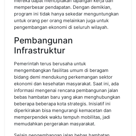
mereka dapat menciptakan lapangan kerja dan
memperbesar pendapatan. Dengan demikian,
program ini tidak hanya sekedar menguntungkan
untuk orang per orang melainkan juga untuk
pengembangan ekonomi di seluruh wilayah.
Pembangunan
Infrastruktur
Pemerintah terus berusaha untuk
mengembangkan fasilitas umum di beragam
bidang demi mendukung perkemangan sektor
ekonomi dan kesehatan masyarakat. Saat ini, ada
informasi mengenai rencana pembangunan jalan
bebas hambatan baru yang akan menghubungkan
beberapa beberapa kota strategis. Inisiatif ini
diperkirakan bisa mengurangi kemacetan dan
memperpendek waktu tempuh mobilitas, jadi
memudahkan pergerakan masyarakat.
Selain pengembangan jalan bebas hambatan,