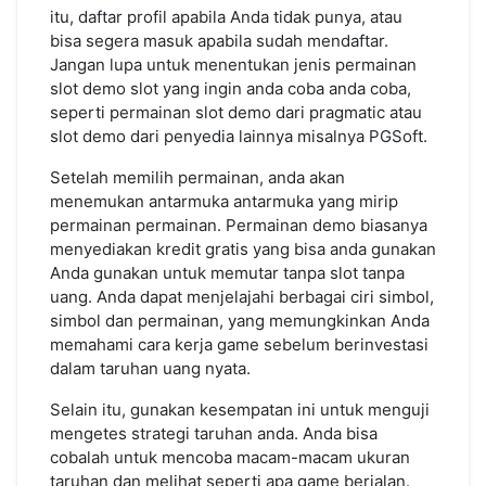
itu, daftar profil apabila Anda tidak punya, atau
bisa segera masuk apabila sudah mendaftar.
Jangan lupa untuk menentukan jenis permainan
slot demo slot yang ingin anda coba anda coba,
seperti permainan slot demo dari pragmatic atau
slot demo dari penyedia lainnya misalnya PGSoft.
Setelah memilih permainan, anda akan
menemukan antarmuka antarmuka yang mirip
permainan permainan. Permainan demo biasanya
menyediakan kredit gratis yang bisa anda gunakan
Anda gunakan untuk memutar tanpa slot tanpa
uang. Anda dapat menjelajahi berbagai ciri simbol,
simbol dan permainan, yang memungkinkan Anda
memahami cara kerja game sebelum berinvestasi
dalam taruhan uang nyata.
Selain itu, gunakan kesempatan ini untuk menguji
mengetes strategi taruhan anda. Anda bisa
cobalah untuk mencoba macam-macam ukuran
taruhan dan melihat seperti apa game berjalan.