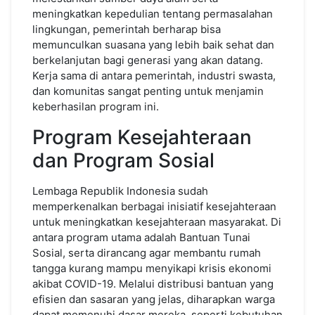
meningkatkan kepedulian tentang permasalahan
lingkungan, pemerintah berharap bisa
memunculkan suasana yang lebih baik sehat dan
berkelanjutan bagi generasi yang akan datang.
Kerja sama di antara pemerintah, industri swasta,
dan komunitas sangat penting untuk menjamin
keberhasilan program ini.
Program Kesejahteraan
dan Program Sosial
Lembaga Republik Indonesia sudah
memperkenalkan berbagai inisiatif kesejahteraan
untuk meningkatkan kesejahteraan masyarakat. Di
antara program utama adalah Bantuan Tunai
Sosial, serta dirancang agar membantu rumah
tangga kurang mampu menyikapi krisis ekonomi
akibat COVID-19. Melalui distribusi bantuan yang
efisien dan sasaran yang jelas, diharapkan warga
dapat memenuhi dasar mereka, seperti kebutuhan