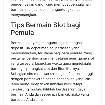
pengembalian uang, yang membuat pengalaman
bermain menjadi lebih menguntungkan dan
menyenangkan.
Tips Bermain Slot bagi
Pemula
Bermain slot yang menguntungkan dengan
deposit 10K dapat menjadi perasaan yang
menyenangkan, terutama bagi para pemula. Yang
pertama, penting agar mengetahui jenis game slot
yang tersedia. Luangkan waktu guna menjelajahi
berbagai perangkat slot dan fitur-fiturnya.
Sebagian slot menawarkan tingkat fluktuasi tinggi
dengan pembayaran besar, sedangkan yang lain
lebih meng-edepankan imbalan kecil tetapi
cenderung mudah. Pilihlah berdasarkan gaya
bermain Anda dan seberapa banyak risiko yang
bersedia Anda ambil.