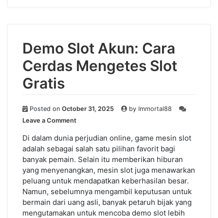
Demo Slot Akun: Cara
Cerdas Mengetes Slot
Gratis
Posted on
October 31, 2025
by
Immortal88
on
Leave a Comment
Demo
Slot
Di dalam dunia perjudian online, game mesin slot
Akun:
adalah sebagai salah satu pilihan favorit bagi
Cara
banyak pemain. Selain itu memberikan hiburan
Cerdas
yang menyenangkan, mesin slot juga menawarkan
Mengetes
peluang untuk mendapatkan keberhasilan besar.
Slot
Namun, sebelumnya mengambil keputusan untuk
Gratis
bermain dari uang asli, banyak petaruh bijak yang
mengutamakan untuk mencoba demo slot lebih