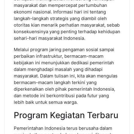
Republik
masyarakat dan mempercepat pertumbuhan
Indonesia
ekonomi nasional. Informasi hari ini tentang
Terbaru
langkah-langkah strategis yang diambil oleh
otoritas kian menarik perhatian masyarakat, sebab
konsekuensinya yang penting terhadap kehidupan
sehari-hari masyarakat Indonesia.
Melalui program jaring pengaman sosial sampai
perbaikan infrastruktur, bermacam-macam
kebijakan ini menunjukkan dedikasi pemerintah
dalam menghadapi masalah yang dihadapi
masyarakat. Dalam tulisan ini, kita akan mengulas
bermacam-macam langkah terkini yang
diperkenalkan oleh pihak pemerintah Indonesia,
dan metode ini berkontribusi pada futur yang
lebih baik untuk semua warga.
Program Kegiatan Terbaru
Pemerintahan Indonesia terus berusaha dalam