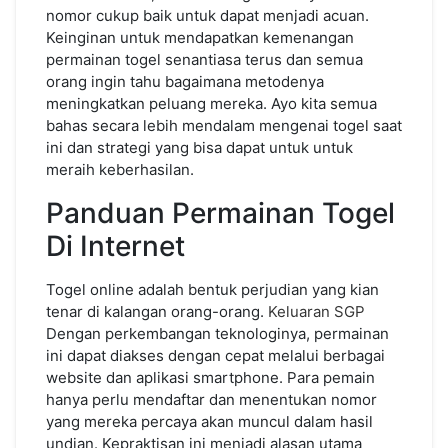
nomor cukup baik untuk dapat menjadi acuan.
Keinginan untuk mendapatkan kemenangan
permainan togel senantiasa terus dan semua
orang ingin tahu bagaimana metodenya
meningkatkan peluang mereka. Ayo kita semua
bahas secara lebih mendalam mengenai togel saat
ini dan strategi yang bisa dapat untuk untuk
meraih keberhasilan.
Panduan Permainan Togel
Di Internet
Togel online adalah bentuk perjudian yang kian
tenar di kalangan orang-orang.
Keluaran SGP
Dengan perkembangan teknologinya, permainan
ini dapat diakses dengan cepat melalui berbagai
website dan aplikasi smartphone. Para pemain
hanya perlu mendaftar dan menentukan nomor
yang mereka percaya akan muncul dalam hasil
undian. Kepraktisan ini menjadi alasan utama