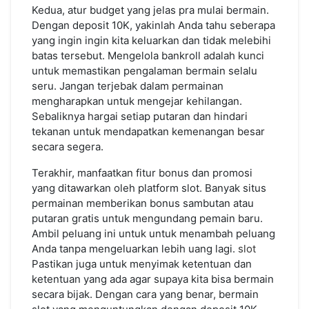
Kedua, atur budget yang jelas pra mulai bermain.
Dengan deposit 10K, yakinlah Anda tahu seberapa
yang ingin ingin kita keluarkan dan tidak melebihi
batas tersebut. Mengelola bankroll adalah kunci
untuk memastikan pengalaman bermain selalu
seru. Jangan terjebak dalam permainan
mengharapkan untuk mengejar kehilangan.
Sebaliknya hargai setiap putaran dan hindari
tekanan untuk mendapatkan kemenangan besar
secara segera.
Terakhir, manfaatkan fitur bonus dan promosi
yang ditawarkan oleh platform slot. Banyak situs
permainan memberikan bonus sambutan atau
putaran gratis untuk mengundang pemain baru.
Ambil peluang ini untuk untuk menambah peluang
Anda tanpa mengeluarkan lebih uang lagi.
slot
Pastikan juga untuk menyimak ketentuan dan
ketentuan yang ada agar supaya kita bisa bermain
secara bijak. Dengan cara yang benar, bermain