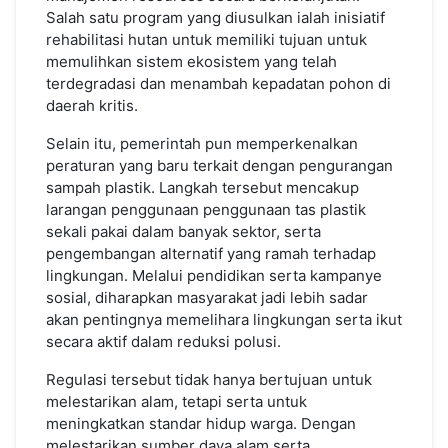
Salah satu program yang diusulkan ialah inisiatif
rehabilitasi hutan untuk memiliki tujuan untuk
memulihkan sistem ekosistem yang telah
terdegradasi dan menambah kepadatan pohon di
daerah kritis.
Selain itu, pemerintah pun memperkenalkan
peraturan yang baru terkait dengan pengurangan
sampah plastik. Langkah tersebut mencakup
larangan penggunaan penggunaan tas plastik
sekali pakai dalam banyak sektor, serta
pengembangan alternatif yang ramah terhadap
lingkungan. Melalui pendidikan serta kampanye
sosial, diharapkan masyarakat jadi lebih sadar
akan pentingnya memelihara lingkungan serta ikut
secara aktif dalam reduksi polusi.
Regulasi tersebut tidak hanya bertujuan untuk
melestarikan alam, tetapi serta untuk
meningkatkan standar hidup warga. Dengan
melestarikan sumber daya alam serta